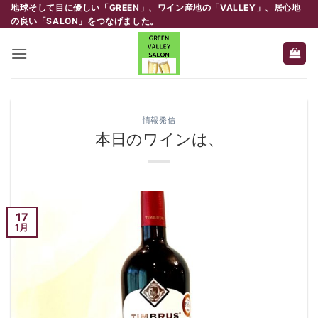
Skip
地球そして目に優しい「GREEN」、ワイン産地の「VALLEY」、居心地
の良い「SALON」をつなげました。
to
content
情報発信
本日のワインは、
17
1月