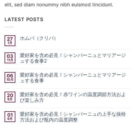
elit, sed diam nonummy nibh euismod tincidunt.
LATEST POSTS
ホムパ（クリパ）
27
1月
ホ
コ
ム
メ
パ
ン
愛好家を含め必見！シャンパーニュとマリアージ
03
（ク
ト
リ
11月
は
ュする食事2
パ）
ま
愛
コ
へ
だ
好
メ
の
あ
愛好家を含め必見！シャンパーニュとマリアージ
06
家
ン
り
を
ト
10月
ま
ュする食事
含
は
せ
め
愛
ま
コ
ん
必
好
だ
メ
愛好家を含め必見！赤ワインの温度調節方法およ
20
見！
家
あ
ン
シ
を
り
ト
9月
び楽しみ方
ャ
含
ま
は
ン
め
愛
せ
ま
コ
パ
必
好
ん
だ
メ
愛好家を含め必見！シャンパーニュの上手な抜栓
01
ー
見！
家
あ
ン
ニ
シ
を
り
ト
9月
方法および瓶内の温度調整
ュ
ャ
含
ま
は
と
ン
め
愛
せ
ま
コ
マ
パ
必
好
ん
だ
メ
リ
ー
見！
家
あ
ン