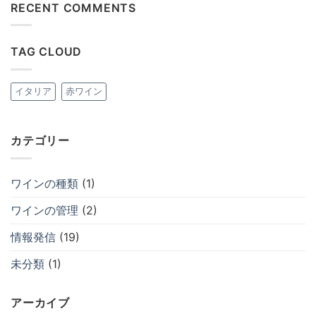
RECENT COMMENTS
ア
ニ
赤
を
り
ト
ー
ュ
ワ
含
ま
は
ジ
と
イ
め
せ
ま
ュ
マ
ン
必
ん
だ
す
リ
の
見！
あ
TAG CLOUD
る
ア
温
シ
り
食
ー
度
ャ
ま
事
ジ
調
ン
せ
2
ュ
節
パ
ん
へ
す
方
ー
イタリア
赤ワイン
の
る
法
ニ
食
お
ュ
事
よ
の
へ
び
上
の
楽
手
カテゴリー
し
な
み
抜
方
栓
へ
方
の
法
ワインの種類
(1)
お
よ
び
ワインの管理
(2)
瓶
内
情報発信
(19)
の
温
度
未分類
(1)
調
整
へ
の
アーカイブ