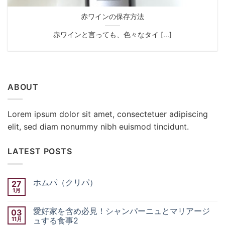
赤ワインの保存方法
赤ワインと言っても、色々なタイ [...]
ABOUT
Lorem ipsum dolor sit amet, consectetuer adipiscing
elit, sed diam nonummy nibh euismod tincidunt.
LATEST POSTS
ホムパ（クリパ）
27
1月
ホ
コ
ム
メ
パ
ン
愛好家を含め必見！シャンパーニュとマリアージ
03
（ク
ト
リ
11月
は
ュする食事2
パ）