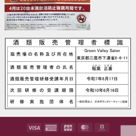
Visa
American
JCB
MasterCard
Square
Express