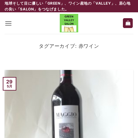
Skip
地球そして目に優しい「GREEN」、ワイン産地の「VALLEY」、居心地
の良い「SALON」をつなげました。
to
content
タグアーカイブ:
赤ワイン
情報発信
ホムパ（クリパ）
2024年1月27日
29
前回の投稿から時間が空いてしま [...]
5月
続きを読む
→