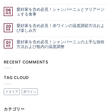
ま
愛
コ
へ
だ
好
メ
の
あ
愛好家を含め必見！シャンパーニュとマリアージ
06
家
ン
り
を
ト
10月
ま
ュする食事
含
は
せ
め
愛
ま
コ
ん
必
好
だ
メ
愛好家を含め必見！赤ワインの温度調節方法およ
20
見！
家
あ
ン
シ
を
り
ト
9月
び楽しみ方
ャ
含
ま
は
ン
め
愛
せ
ま
コ
パ
必
好
ん
だ
メ
愛好家を含め必見！シャンパーニュの上手な抜栓
01
ー
見！
家
あ
ン
ニ
シ
を
り
ト
9月
方法および瓶内の温度調整
ュ
ャ
含
ま
は
と
ン
め
愛
せ
ま
コ
マ
パ
必
好
ん
だ
メ
リ
ー
見！
家
あ
ン
RECENT COMMENTS
ア
ニ
赤
を
り
ト
ー
ュ
ワ
含
ま
は
ジ
と
イ
め
せ
ま
ュ
マ
ン
必
ん
だ
す
リ
の
見！
あ
TAG CLOUD
る
ア
温
シ
り
食
ー
度
ャ
ま
事
ジ
調
ン
せ
2
ュ
節
パ
ん
へ
す
方
ー
イタリア
赤ワイン
の
る
法
ニ
食
お
ュ
事
よ
の
へ
び
上
の
楽
手
カテゴリー
し
な