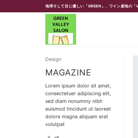
Skip
地球そして目に優しい「GREEN」、ワイン産地の「V
to
content
Design
MAGAZINE
Lorem ipsum dolor sit amet,
consectetuer adipiscing elit,
sed diam nonummy nibh
euismod tincidunt ut laoreet
dolore magna aliquam erat
volutpat