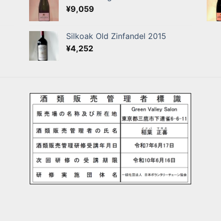
¥
9,059
Silkoak Old Zinfandel 2015
¥
4,252